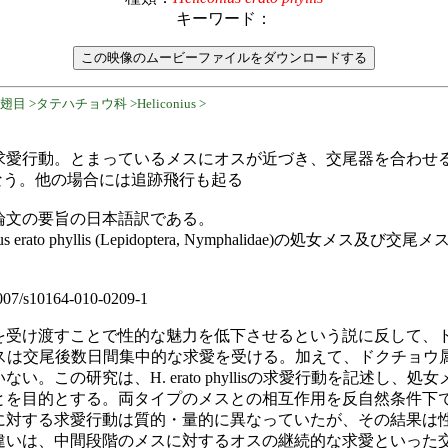
キーワード：
 >タテハチョウ科 >Heliconius >
愛行動。とまっているメスにオスが近づき、交尾器を合わせる直前に
ssionを行なう。他の場合には追跡飛行も起る
論文の要旨の日本語訳である。
 erato phyllis (Lepidoptera, Nymphalidae)の処女メ
1007/s10164-010-0209-1
を受け渡すことで性的な魅力を低下させるという説に反して、
tophyllisのメスは交尾後数日間集中的な求愛を受ける。加えて、ドク
い。この研究は、H. erato phyllisの求愛行動を記述し、
とを目的とする。両タイプのメスとの相互作用を反自然条件下
に対する求愛行動は質的・量的に異なっていたが、その結果は
違いは、中間段階のメスに対するオスの継続的な求愛といった