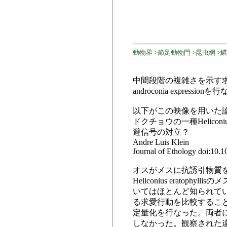
動物界 >節足動物門 >昆虫綱 >鱗翅目
中間段階の複雑さを示す求
androconia expre
以下がこの映像を用いた
ドクチョウの一種Heliconius
避信号の対立？
Andre Luis Klein
Journal of Ethology doi:10.
オスがメスに抗誘引物質
Heliconius era
いてはほとんど知られていな
る求愛行動を比較するこ
定量化を行なった。両者
しなかった。観察された