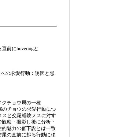
hoveringと
ス及び交尾メスへの求愛行動：誘因と忌
ドクチョウ属の一種
チョウ属のチョウの求愛行動につ
処女メスと交尾経験メスに対す
で観察・撮影し後に分析・
性的魅力の低下説とは一致
交尾の直前に起る行動に移