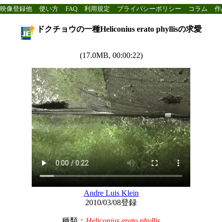
映像登録他
使い方
FAQ
利用規定
プライバシーポリシー
コラム
作
ドクチョウの一種Heliconius erato phyllisの求愛
(17.0MB, 00:00:22)
Andre Luis Klein
2010/03/08登録
種類：
Heliconius erato phyllis