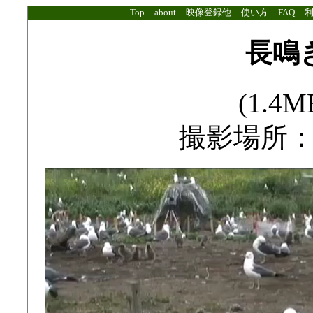
Top
about
映像登録他
使い方
FAQ
長鳴
(1.4MB
撮影場所