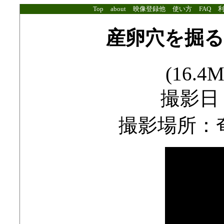
Top
about
映像登録他
使い方
FAQ
産卵穴を掘
(16.4M
撮影日：2
撮影場所：