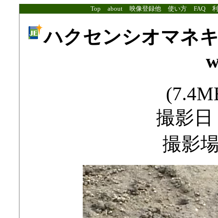
Top
about
映像登録他
使い方
FAQ
ハクセンシオマネキのはさ
w
(7.4MB
撮影日：2
撮影