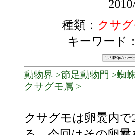
2010
種類：
クサグ
キーワード
動物界 >節足動物門 >蜘蛛
クサグモ属 >
クサグモは卵曩内で
る。今回はその卵曩