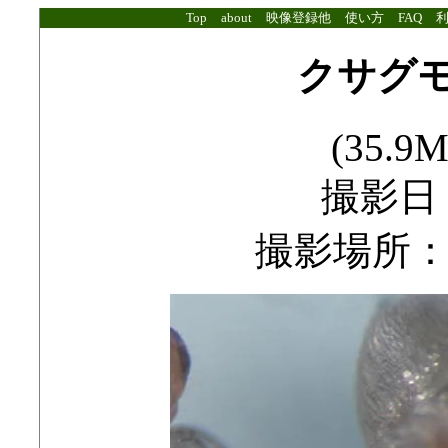
Top
about
映像登録他
使い方
FAQ
クサグモ
(35.9M
撮影日：2
撮影場所