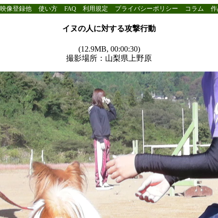
映像登録他
使い方
FAQ
利用規定
プライバシーポリシー
コラム
作
イヌの人に対する攻撃行動
(12.9MB, 00:00:30)
撮影場所：山梨県上野原