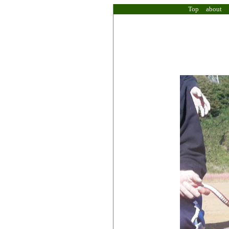
Top
about