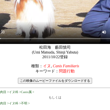
松田海 藪田慎司
(Umi Matsuda, Shinji Yabuta)
2011/10/22登録
種類：
イヌ
,
Canis Familiaris
キーワード：
問題行動
 >イヌ科 >Canis属 >
もしくは
肉目 >イヌ科 >不明 >