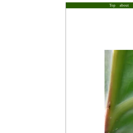
Top
about