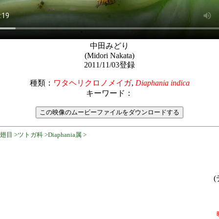
中田みどり
(Midori Nakata)
2011/11/03登録
種類：
ワタヘリクロノメイガ
,
Diaphania indica
キーワード：
 >ツトガ科 >Diaphania属 >
(