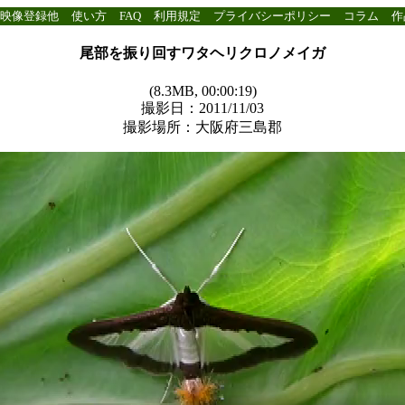
映像登録他
使い方
FAQ
利用規定
プライバシーポリシー
コラム
作
尾部を振り回すワタヘリクロノメイガ
(8.3MB, 00:00:19)
撮影日：2011/11/03
撮影場所：大阪府三島郡