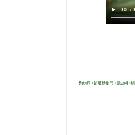
動物界 >節足動物門 >昆虫綱 >鱗翅目