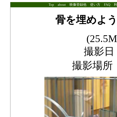
Top
about
映像登録他
使い方
FAQ
骨を埋めよ
(25.5M
撮影日：2
撮影場所