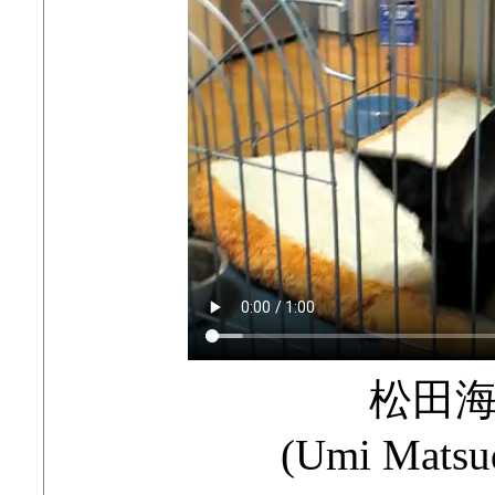
松田
(Umi Matsud