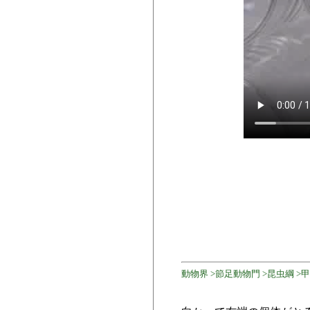
動物界 >節足動物門 >昆虫綱 >甲虫