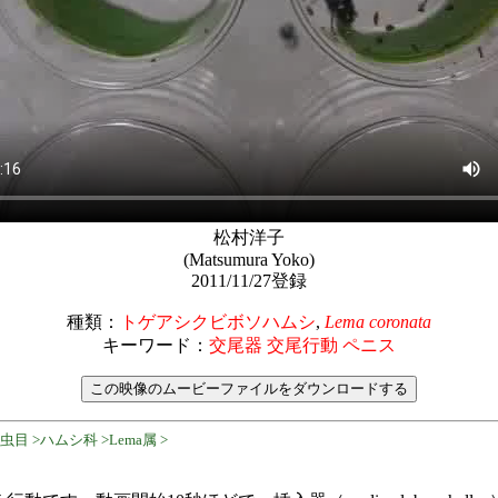
松村洋子
(Matsumura Yoko)
2011/11/27登録
種類：
トゲアシクビボソハムシ
,
Lema coronata
キーワード：
交尾器 交尾行動 ペニス
目 >ハムシ科 >Lema属 >