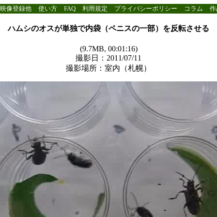
映像登録他
使い方
FAQ
利用規定
プライバシーポリシー
コラム
作
ハムシのオスが単独で内袋（ペニスの一部）を反転させる
(9.7MB, 00:01:16)
撮影日：2011/07/11
撮影場所：室内（札幌）