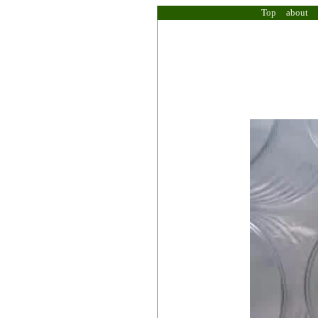
Top
about