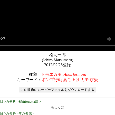
松丸一郎
(Ichiro Matsumaru)
2012/02/26登録
種類：
トモエガモ
,
Anas formosa
キーワード：
ポンプ行動 あご上げ カモ 求愛
モ科 >Sibirionetta属 >
もしくは
目 >カモ科 >マガモ属 >