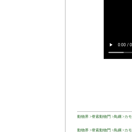
動物界 >脊索動物門 >鳥綱 >カモ目 >カ
動物界 >脊索動物門 >鳥綱 >カモ