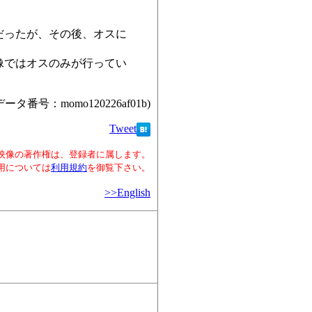
だったが、その後、オスに
像ではオスのみが行ってい
データ番号：momo120226af01b)
Tweet
映像の著作権は、登録者に属します。
用については
利用規約
を御覧下さい。
>>English