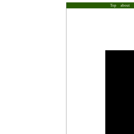
Top
about