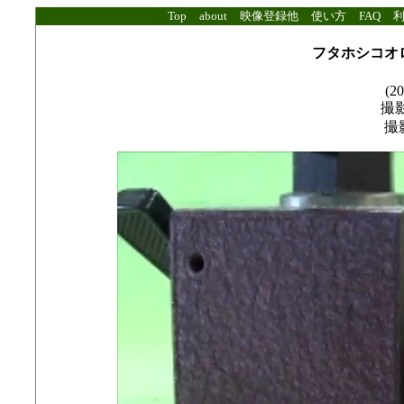
Top
about
映像登録他
使い方
FAQ
フタホシコオ
(20
撮影
撮