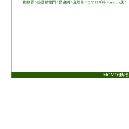
動物界 >節足動物門 >昆虫綱 >直翅目 >コオロギ科 >Gryllus属 >
MOMO:動