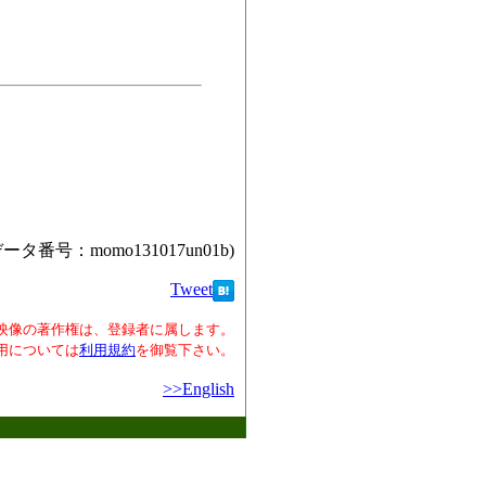
データ番号：momo131017un01b)
Tweet
映像の著作権は、登録者に属します。
用については
利用規約
を御覧下さい。
>>English