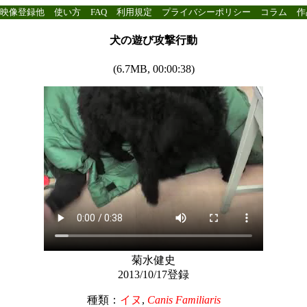
映像登録他
使い方
FAQ
利用規定
プライバシーポリシー
コラム
作
犬の遊び攻撃行動
(6.7MB, 00:00:38)
菊水健史
2013/10/17登録
種類：
イヌ
,
Canis Familiaris