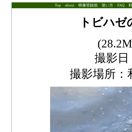
Top
about
映像登録他
使い方
FAQ
トビハゼ
(28.2M
撮影日：2
撮影場所：