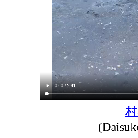
村
(Daisuk