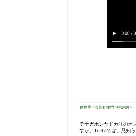
動物界 >節足動物門 >甲殻綱 >
テナガホンヤドカリのオス
すが、Trial 2では、