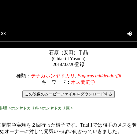
石原（安田）千晶
(Chiaki I Yasuda)
2014/03/20登録
種類：
テナガホンヤドカリ
,
Pagurus middendorffii
キーワード：
オス間闘争
十脚目 >ホンヤドカリ科 >ホンヤドカリ属 >
間闘争実験を２回行った様子です。Trial 1では相手のメスを
見知らぬオーナーに対して元気いっぽい向かっていきました。