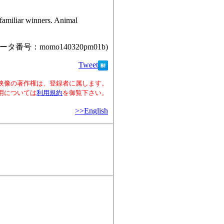
 familiar winners. Animal
ータ番号：momo140320pm01b)
Tweet
映像の著作権は、登録者に属します。
用については
利用規約
を御覧下さい。
>>English