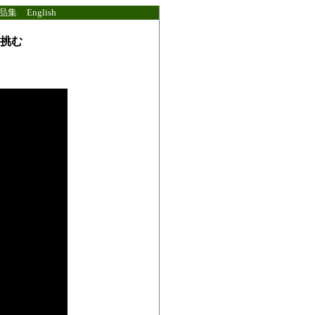
品集
English
挑む