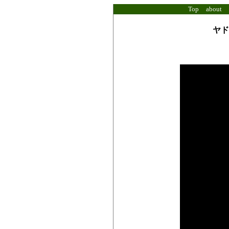
Top
about
ヤド