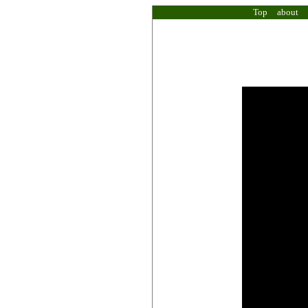
Top
about