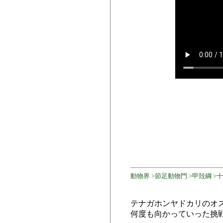
動物界 >節足動物門 >甲殻綱 >
テナガホンヤドカリのオス
何度も向かっていった挑戦