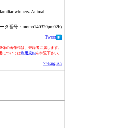
 familiar winners. Animal
ータ番号：momo140320pm02b)
Tweet
映像の著作権は、登録者に属します。
用については
利用規約
を御覧下さい。
>>English