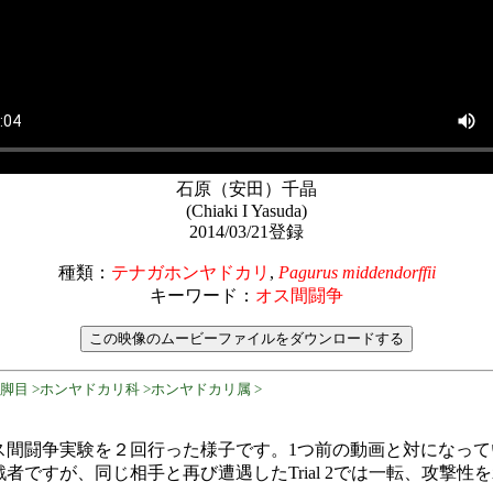
石原（安田）千晶
(Chiaki I Yasuda)
2014/03/21登録
種類：
テナガホンヤドカリ
,
Pagurus middendorffii
キーワード：
オス間闘争
十脚目 >ホンヤドカリ科 >ホンヤドカリ属 >
間闘争実験を２回行った様子です。1つ前の動画と対になっています
者ですが、同じ相手と再び遭遇したTrial 2では一転、攻撃性