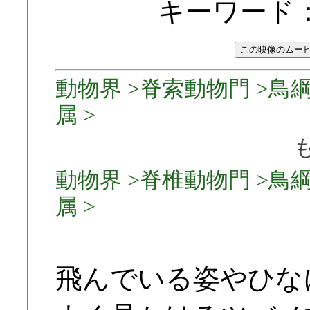
キーワード
動物界 >脊索動物門 >鳥綱
属 >
動物界 >脊椎動物門 >鳥綱
属 >
飛んでいる姿やひな