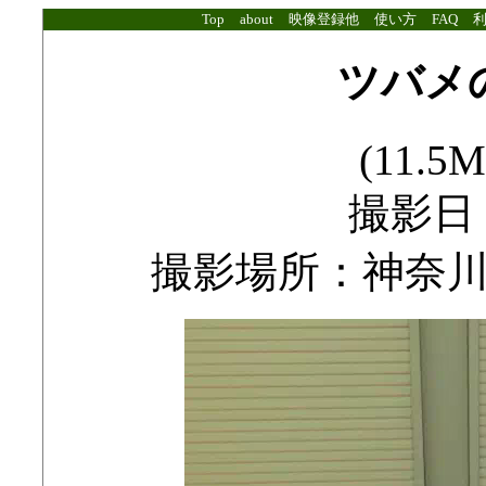
Top
about
映像登録他
使い方
FAQ
ツバメ
(11.5M
撮影日：2
撮影場所：神奈