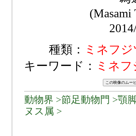
(Masami
2014
種類：
ミネフジ
キーワード：
ミネフ
動物界 >節足動物門 >顎脚
ヌス属 >