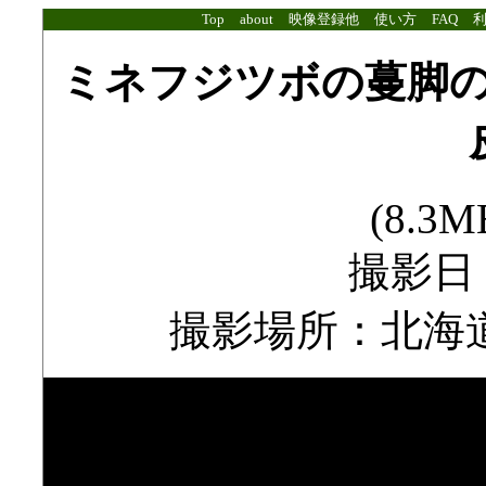
Top
about
映像登録他
使い方
FAQ
ミネフジツボの蔓脚
(8.3MB
撮影日：2
撮影場所：北海