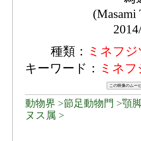
(Masami
2014
種類：
ミネフジ
キーワード：
ミネフ
動物界 >節足動物門 >顎脚
ヌス属 >