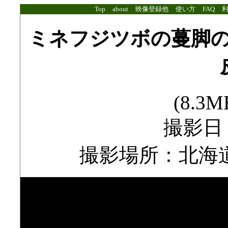
Top
about
映像登録他
使い方
FAQ
ミネフジツボの蔓脚
(8.3MB
撮影日：2
撮影場所：北海