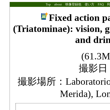
Top
about
映像登録他
使い方
FAQ
Fixed action pa
(Triatominae): vision, 
and drin
(61.3M
撮影日：2
撮影場所：Laboratorio de
Merida), Lo