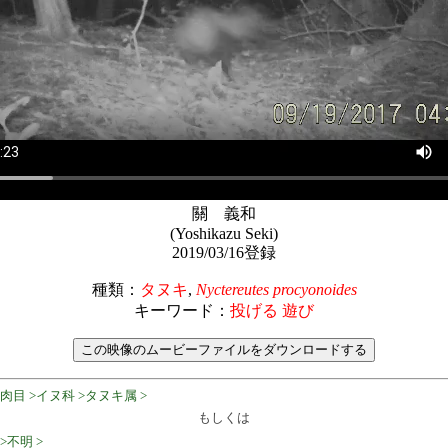
關 義和
(Yoshikazu Seki)
2019/03/16登録
種類：
タヌキ
,
Nyctereutes procyonoides
キーワード：
投げる 遊び
肉目 >イヌ科 >タヌキ属 >
もしくは
>不明 >