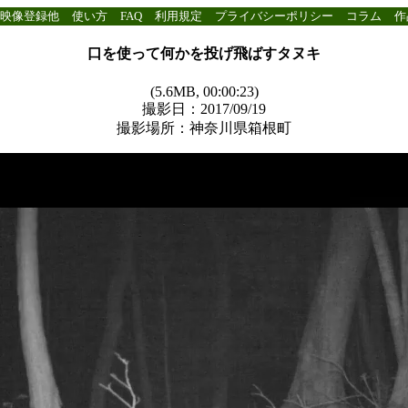
映像登録他
使い方
FAQ
利用規定
プライバシーポリシー
コラム
作
口を使って何かを投げ飛ばすタヌキ
(5.6MB, 00:00:23)
撮影日：2017/09/19
撮影場所：神奈川県箱根町