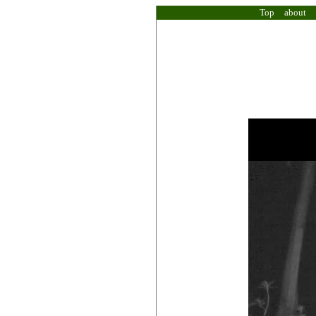
Top
about