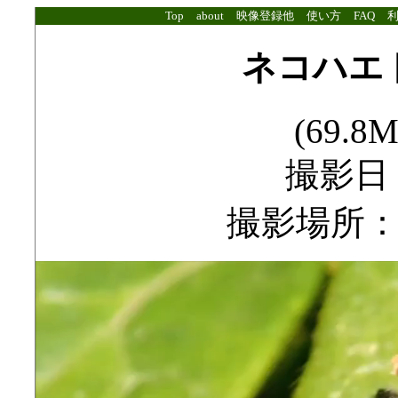
Top
about
映像登録他
使い方
FAQ
ネコハエ
(69.8M
撮影日：2
撮影場所