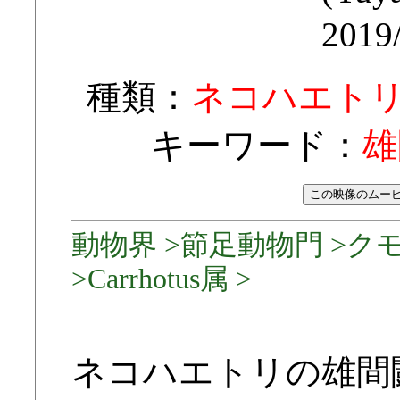
2019
種類：
ネコハエト
キーワード：
雄
動物界 >節足動物門 >ク
>Carrhotus属 >
ネコハエトリの雄間