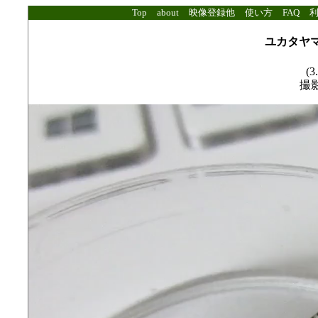
Top
about
映像登録他
使い方
FAQ
ユカタヤマ
(3
撮影