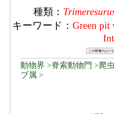
種類：
Trimeresuru
キーワード：
Green pit 
In
動物界 >脊索動物門 >爬虫
ブ属 >