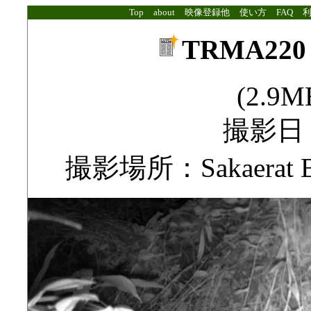
Top
about
映像登録他
使い方
FAQ
TRMA220 f
(2.9MB
撮影日：2
撮影場所：Sakaerat Bios