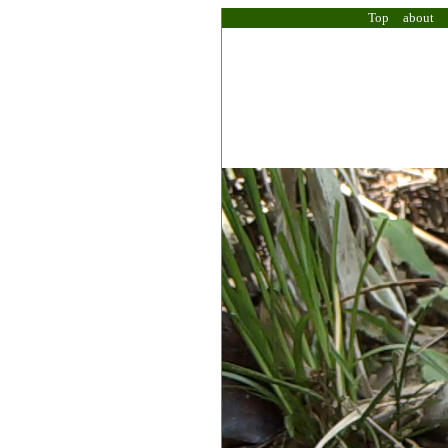
Top
about