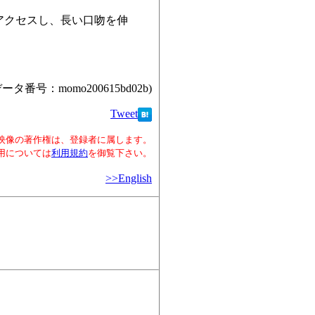
アクセスし、長い口吻を伸
データ番号：momo200615bd02b)
Tweet
映像の著作権は、登録者に属します。
用については
利用規約
を御覧下さい。
>>English