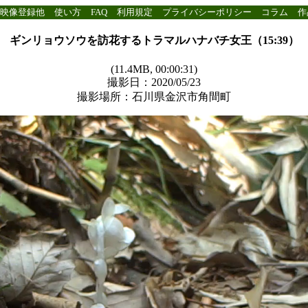
映像登録他
使い方
FAQ
利用規定
プライバシーポリシー
コラム
作
ギンリョウソウを訪花するトラマルハナバチ女王（15:39）
(11.4MB, 00:00:31)
撮影日：2020/05/23
撮影場所：石川県金沢市角間町