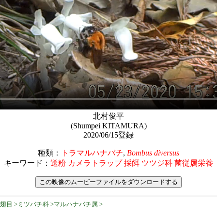
北村俊平
(Shumpei KITAMURA)
2020/06/15登録
種類：
トラマルハナバチ
,
Bombus diversus
キーワード：
送粉 カメラトラップ 採餌 ツツジ科 菌従属栄養
膜翅目 >ミツバチ科 >マルハナバチ属 >