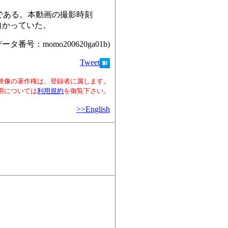
である。本動画の撮影時刻
向かっていた。
データ番号：momo200620ga01b)
Tweet
映像の著作権は、登録者に属します。
用については
利用規約
を御覧下さい。
>>English