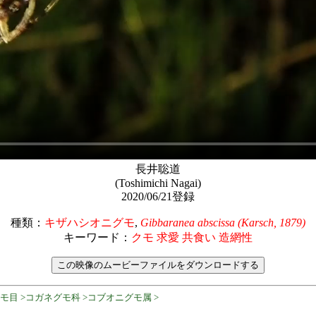
長井聡道
(Toshimichi Nagai)
2020/06/21登録
種類：
キザハシオニグモ
,
Gibbaranea abscissa (Karsch, 1879)
キーワード：
クモ 求愛 共食い 造網性
クモ目 >コガネグモ科 >コブオニグモ属 >