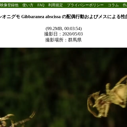
映像登録他
使い方
FAQ
利用規定
プライバシーポリシー
コラム
作
オニグモ Gibbaranea abscissa の配偶行動およびメスによる
(99.2MB, 00:03:54)
撮影日：2020/05/03
撮影場所：群馬県