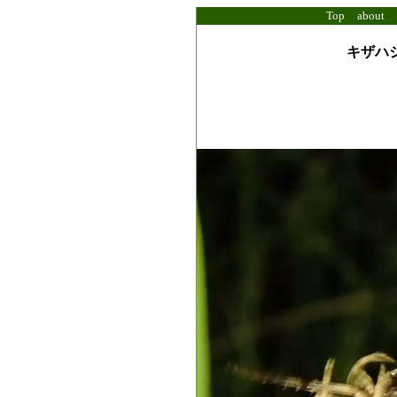
Top
about
キザハシ