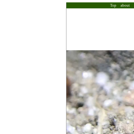
Top
about