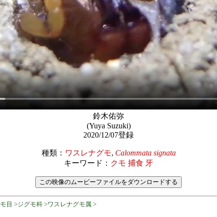
鈴木佑弥
(Yuya Suzuki)
2020/12/07登録
種類：
ワスレナグモ
,
Calommata signata
キーワード：
クモ 捕食 牙
クモ目 >ジグモ科 >ワスレナグモ属 >