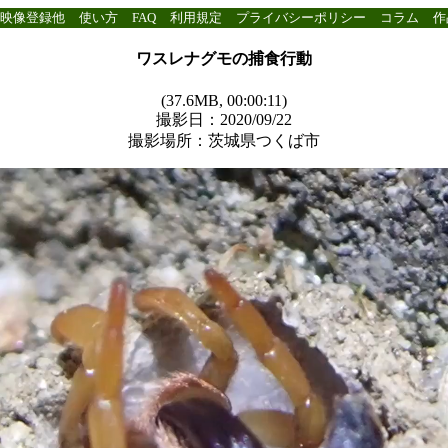
映像登録他
使い方
FAQ
利用規定
プライバシーポリシー
コラム
作
ワスレナグモの捕食行動
(37.6MB, 00:00:11)
撮影日：2020/09/22
撮影場所：茨城県つくば市