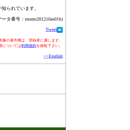
が知られています。
データ番号：momo201210as01b)
Tweet
映像の著作権は、登録者に属します。
用については
利用規約
を御覧下さい。
>>English