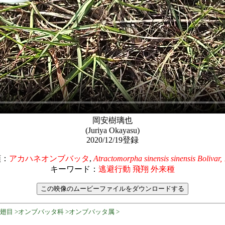
岡安樹璃也
(Juriya Okayasu)
2020/12/19登録
類：
アカハネオンブバッタ
,
Atractomorpha sinensis sinensis Bolivar,
キーワード：
逃避行動 飛翔 外来種
直翅目 >オンブバッタ科 >オンブバッタ属 >