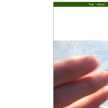
Top
about