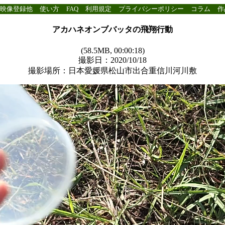
映像登録他
使い方
FAQ
利用規定
プライバシーポリシー
コラム
作
アカハネオンブバッタの飛翔行動
(58.5MB, 00:00:18)
撮影日：2020/10/18
撮影場所：日本愛媛県松山市出合重信川河川敷