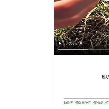
種
動物界 >節足動物門 >昆虫綱 >