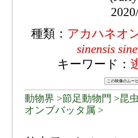
2020
種類：
アカハネオ
sinensis sin
キーワード：
動物界 >節足動物門 >昆虫
オンブバッタ属 >