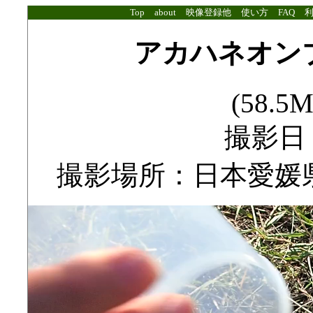
Top
about
映像登録他
使い方
FAQ
アカハネオン
(58.5M
撮影日：2
撮影場所：日本愛媛