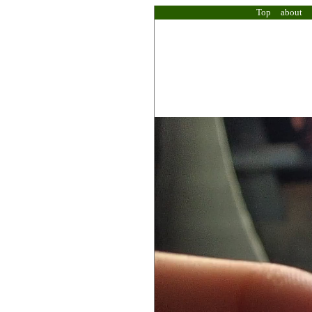
Top
about