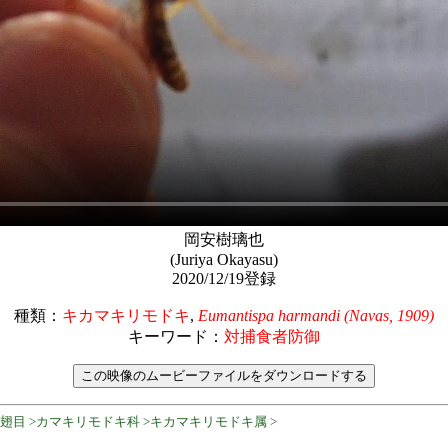
岡安樹璃也
(Juriya Okayasu)
2020/12/19登録
種類：
キカマキリモドキ
,
Eumantispa harmandi (Navas, 1909)
キーワード：
対捕食者防御
脈翅目 >カマキリモドキ科 >キカマキリモドキ属 >