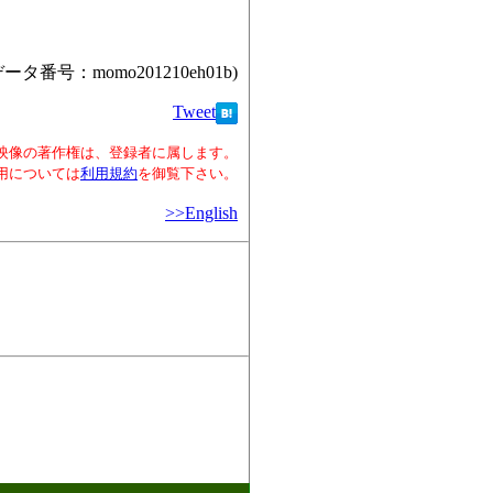
データ番号：momo201210eh01b)
Tweet
映像の著作権は、登録者に属します。
用については
利用規約
を御覧下さい。
>>English