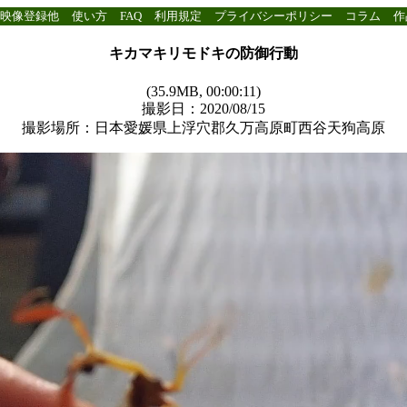
映像登録他
使い方
FAQ
利用規定
プライバシーポリシー
コラム
作
キカマキリモドキの防御行動
(35.9MB, 00:00:11)
撮影日：2020/08/15
撮影場所：日本愛媛県上浮穴郡久万高原町西谷天狗高原