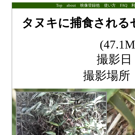
Top
about
映像登録他
使い方
FAQ
タヌキに捕食される
(47.1M
撮影日：2
撮影場所