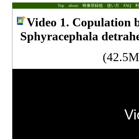
Top
about
映像登録他
使い方
FAQ
Video 1. Copulation b
Sphyracephala detrahe
(42.5M