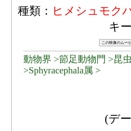
種類：
ヒメシュモク
キ
動物界 >節足動物門 >昆
>Sphyracephala属 >
(デー