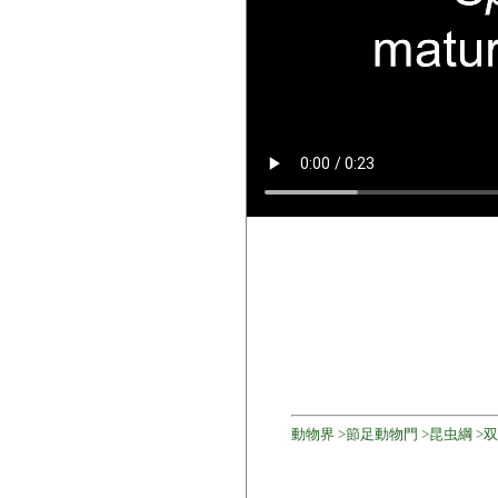
動物界 >節足動物門 >昆虫綱 >双翅目