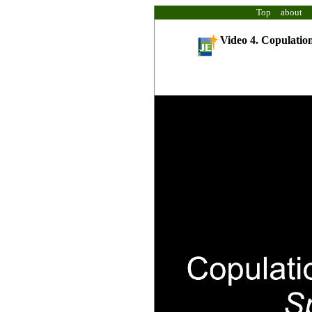
Top
about
Video 4. Copulatio