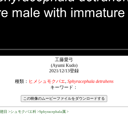
工藤愛弓
(Ayumi Kudo)
2021/12/13登録
種類：
ヒメシュモクバエ
,
Sphyracephala detrahens
キーワード：
 >シュモクバエ科 >Sphyracephala属 >