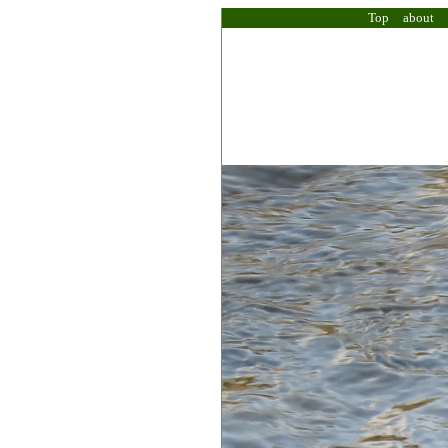
Top
about