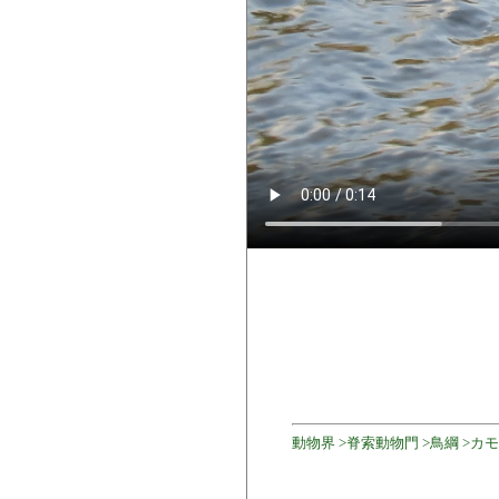
動物界 >脊索動物門 >鳥綱 >カモ