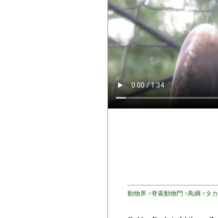
動物界 >脊索動物門 >鳥綱 >タカ目 