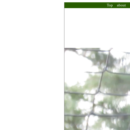
Top
about