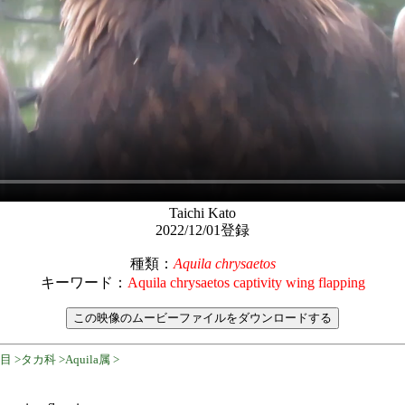
Taichi Kato
2022/12/01登録
種類：
Aquila chrysaetos
キーワード：
Aquila chrysaetos captivity wing flapping
>タカ科 >Aquila属 >