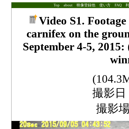
Top
about
映像登録他
使い方
FAQ
Video S1. Footage
carnifex on the grou
September 4-5, 2015: 
win
(104.3M
撮影日：2
撮影