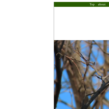
Top
about