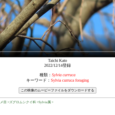
Taichi Kato
2022/12/14登録
種類：
Sylvia curruca
キーワード：
Sylvia curruca foraging
目 >ズグロムシクイ科 >Sylvia属 >