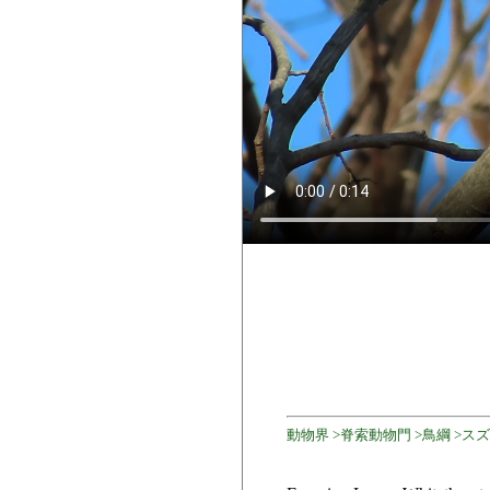
動物界 >脊索動物門 >鳥綱 >スズメ