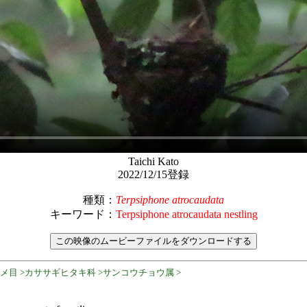
Taichi Kato
2022/12/15登録
種類：
Terpsiphone atrocaudata
キーワード：
Terpsiphone atrocaudata nestling
ズメ目 >カササギヒタキ科 >サンコウチョウ属 >