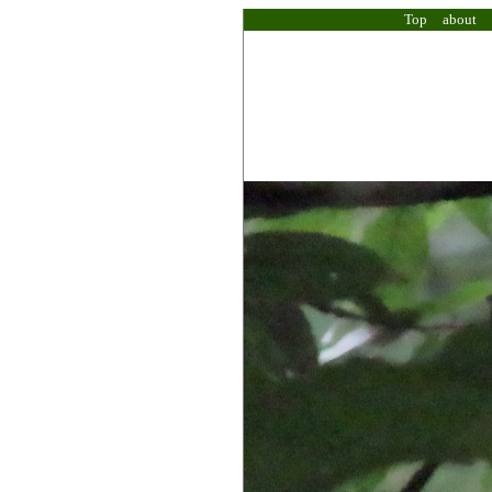
Top
about