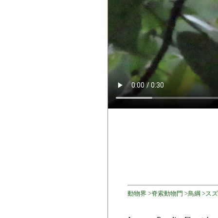
動物界 >脊索動物門 >鳥綱 >ス