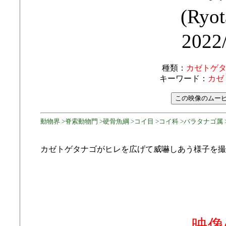
(Ryot
2022
種類：
カゼトゲ
キーワード：
カゼ
動物界 >脊索動物門 >硬骨魚綱 >コイ目 >コイ科 >バラタナゴ属 
カゼトゲタナゴがヒレを広げて威嚇しあう様子を撮
映像