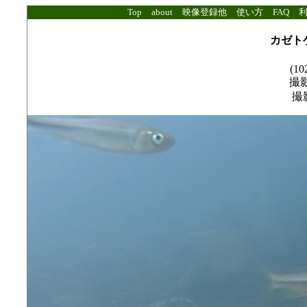
Top
about
映像登録他
使い方
FAQ
カゼト
(10
撮影
撮