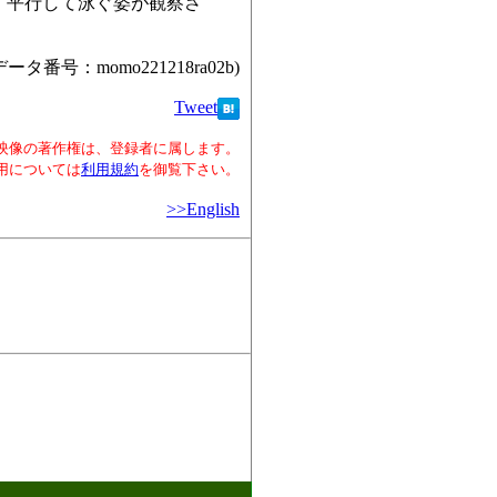
、平行して泳ぐ姿が観察さ
データ番号：momo221218ra02b)
Tweet
映像の著作権は、登録者に属します。
用については
利用規約
を御覧下さい。
>>English