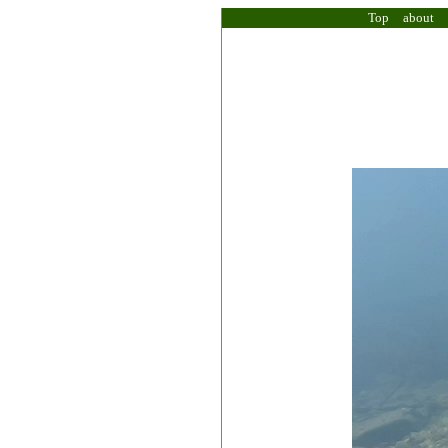
Top
about