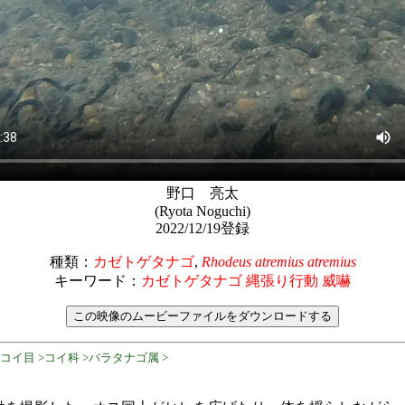
野口 亮太
(Ryota Noguchi)
2022/12/19登録
種類：
カゼトゲタナゴ
,
Rhodeus atremius atremius
キーワード：
カゼトゲタナゴ 縄張り行動 威嚇
コイ目 >コイ科 >バラタナゴ属 >