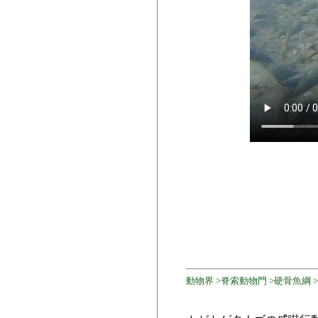
動物界 >脊索動物門 >硬骨魚綱 >