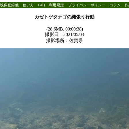
映像登録他
使い方
FAQ
利用規定
プライバシーポリシー
コラム
作
カゼトゲタナゴの縄張り行動
(28.6MB, 00:00:38)
撮影日：2021/05/03
撮影場所：佐賀県