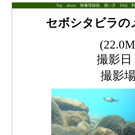
Top
about
映像登録他
使い方
FAQ
セボシタビラの
(22.0M
撮影日：2
撮影