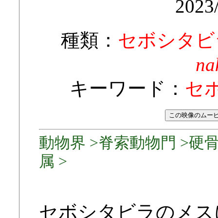
2023
種類：
セボシタビ
na
キーワード：
セ
動物界 >脊索動物門 >硬骨
属 >
セボシタビラのメス