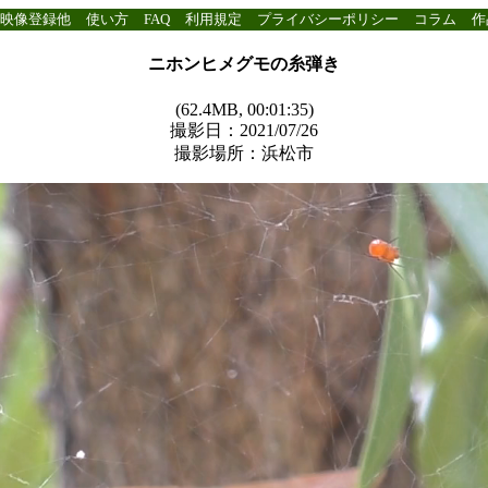
映像登録他
使い方
FAQ
利用規定
プライバシーポリシー
コラム
作
ニホンヒメグモの糸弾き
(62.4MB, 00:01:35)
撮影日：2021/07/26
撮影場所：浜松市