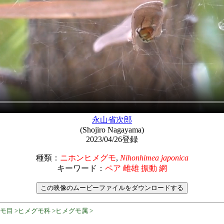
永山省次郎
(Shojiro Nagayama)
2023/04/26登録
種類：
ニホンヒメグモ
,
Nihonhimea japonica
キーワード：
ペア 雌雄 振動 網
モ目 >ヒメグモ科 >ヒメグモ属 >