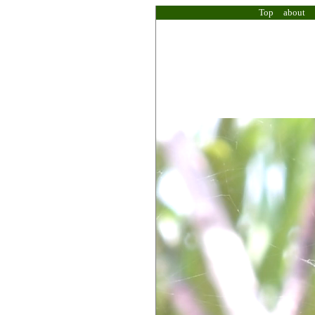
Top
about