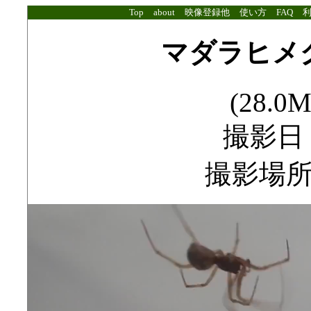
Top
about
映像登録他
使い方
FAQ
マダラヒメ
(28.0M
撮影日：2
撮影場