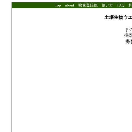
Top
about
映像登録他
使い方
FAQ
土壌生物ウ
(97
撮影
撮