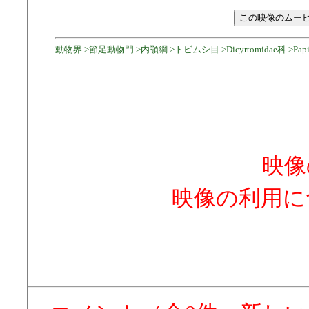
動物界 >節足動物門 >内顎綱 >トビムシ目 >Dicyrtomidae科 >Papiri
映像
映像の利用に