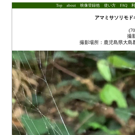
Top
about
映像登録他
使い方
FAQ
アマミサソリモド
(70
撮影
撮影場所：鹿児島県大島