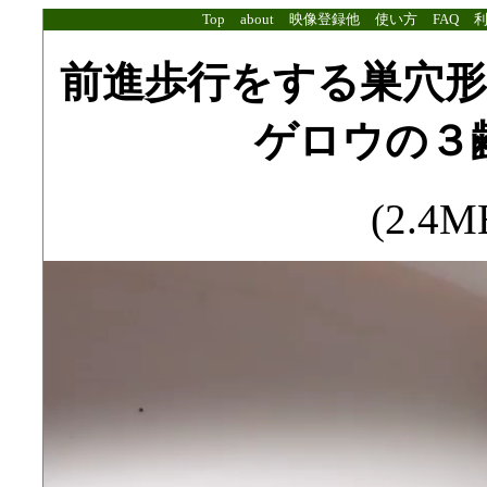
Top
about
映像登録他
使い方
FAQ
前進歩行をする巣穴
ゲロウの３
(2.4MB