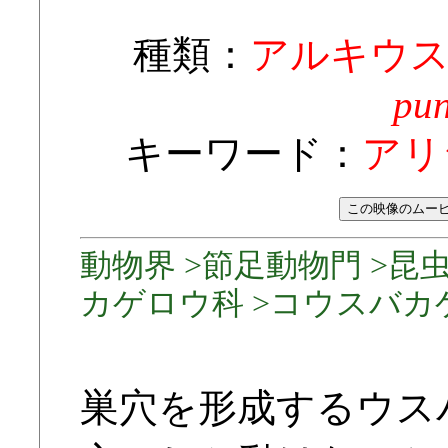
種類：
アルキウ
pun
キーワード：
アリ
動物界 >節足動物門 >昆
カゲロウ科 >コウスバカ
巣穴を形成するウス