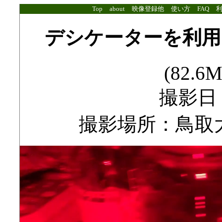
Top
about
映像登録他
使い方
FAQ
デシケーターを利用
(82.6M
撮影日：2
撮影場所：鳥取