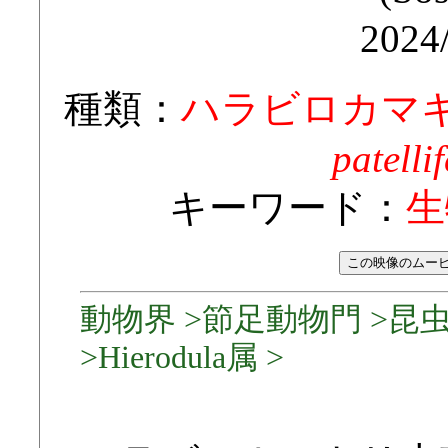
2024
種類：
ハラビロカマ
patelli
キーワード：
生
動物界 >節足動物門 >昆
>Hierodula属 >