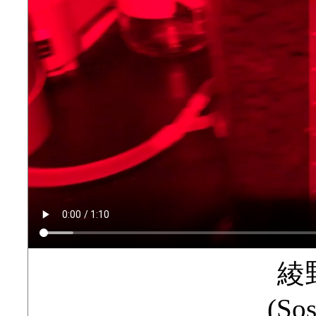
綾
(Sos