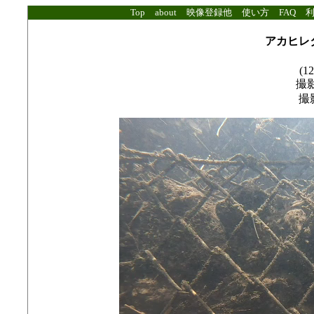
Top
about
映像登録他
使い方
FAQ
アカヒレ
(12
撮影
撮