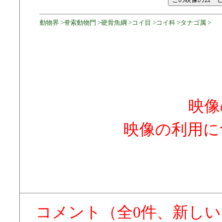
動物界 >脊索動物門 >硬骨魚綱 >コイ目 >コイ科 >タナゴ属 >
映像
映像の利用に
コメント（全0件、新し