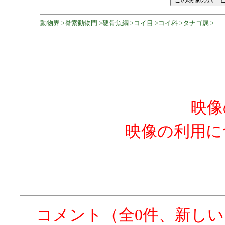
動物界 >脊索動物門 >硬骨魚綱 >コイ目 >コイ科 >タナゴ属 >
映像
映像の利用に
コメント（全0件、新し