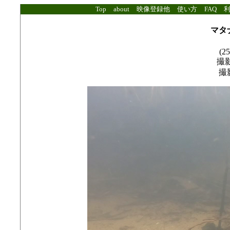
Top
about
映像登録他
使い方
FAQ
マタ
(25
撮影
撮