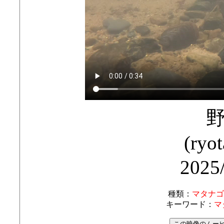
(ryo
2025
種類：
マタナゴ
キーワード：
マ