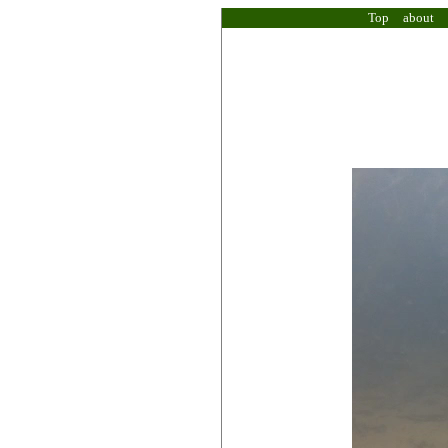
Top
about