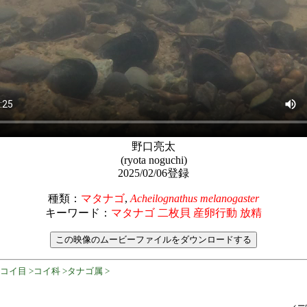
野口亮太
(ryota noguchi)
2025/02/06登録
種類：
マタナゴ
,
Acheilognathus melanogaster
キーワード：
マタナゴ 二枚貝 産卵行動 放精
コイ目 >コイ科 >タナゴ属 >