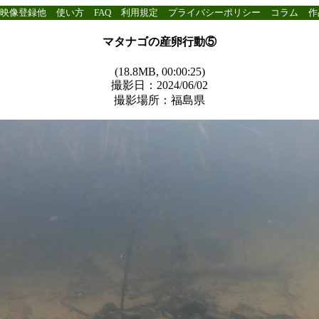
映像登録他
使い方
FAQ
利用規定
プライバシーポリシー
コラム
作
マタナゴの産卵行動⑤
(18.8MB, 00:00:25)
撮影日：2024/06/02
撮影場所：福島県