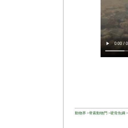
動物界 >脊索動物門 >硬骨魚綱 >