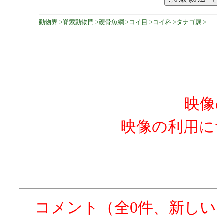
動物界 >脊索動物門 >硬骨魚綱 >コイ目 >コイ科 >タナゴ属 >
映像
映像の利用に
コメント（全0件、新し